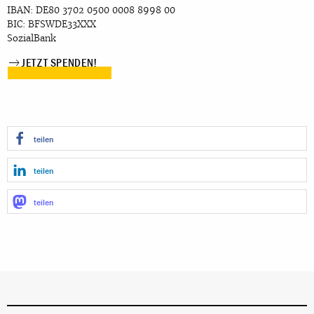
IBAN: DE80 3702 0500 0008 8998 00
BIC: BFSWDE33XXX
SozialBank
JETZT SPENDEN!
teilen
teilen
teilen