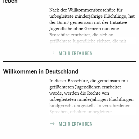
leben
Nach der Willkommensbroschüre für
unbegleitete minderjährige Flüchtlinge, hat
der BumF gemeinsam mit der Initiative
Jugendliche ohne Grenzen nun eine
Broschüre erarbeitet, die sich an
geflüchtete Jugendliche richtet, die mit
ihrer Familie in Deutschland leben. In der
MEHR ERFAHREN
Broschüre finden junge Geflüchtete, die
gemeinsam mit ihren Familien nach
Deutschland gekommen sind, wichtige
Willkommen in Deutschland
Informationen zu ihrer ersten Zeit in
Deutschland: Welche Rechte haben
In dieser Broschüre, die gemeinsam mit
Jugendliche in Deutschland und wie kann
geflüchteten Jugendlichen erarbeitet
man für seine Rechte kämpfen? Was ist
wurde, werden die Rechte von
Diskriminierung und was kann man
unbegleiteten minderjährigen Flüchtlingen
dagegen tun? Welche Perspektiven und
kindgerecht dargestellt. In verschiedenen
Möglichkeiten gibt es für Schule,
Sprachen, erhalten unbegleitete
Ausbildung, Studium und Beruf? Wo und
minderjährige Flüchtlinge, die neu in
wie können junge Geflüchtete und ihre
MEHR ERFAHREN
Deutschland ankommen Informationen zu
Familien Unterstützung, Hilfe und
ihren Ansprechpartner/innen und Rechten
Beratung finden? Welche Perspektiven gibt
in Deutschland.