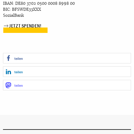
IBAN: DE80 3702 0500 0008 8998 00
BIC: BFSWDE33XXX
SozialBank
JETZT SPENDEN!
teilen
teilen
teilen