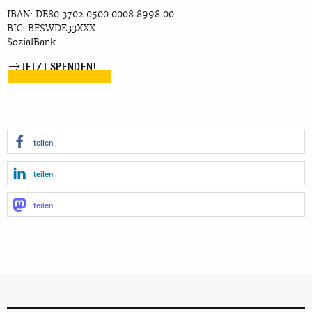
IBAN: DE80 3702 0500 0008 8998 00
BIC: BFSWDE33XXX
SozialBank
JETZT SPENDEN!
teilen
teilen
teilen