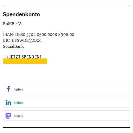
Spendenkonto
BuMF e.V.
IBAN: DE80 3702 0500 0008 8998 00
BIC: BFSWDE33XXX
SozialBank
JETZT SPENDEN!
teilen
teilen
teilen