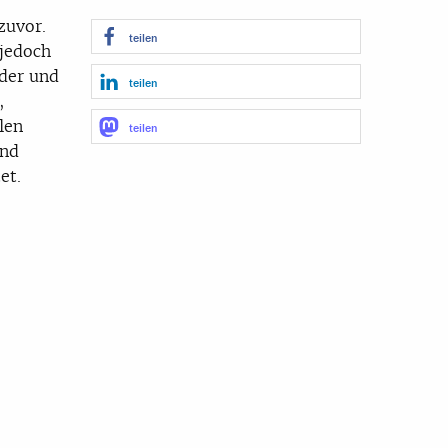
zuvor.
teilen
 jedoch
nder und
teilen
,
len
teilen
und
et.