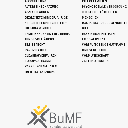
ABSCHIEBUNG
PFLEGEFAMILIEN
ALTERSEINSCHÄTZUNG
PSYCHOSOZIALE VERSORGUNG
ASYLVERFAHREN
JUNGER GEFLÜCHTETER
BEGLEITETE MINDERJÄHRIGE
MENSCHEN
“BEGLEITET UNBEGLEITETE”
DAS PRIMAT DER JUGENDHILFE
BILDUNG & ARBEIT
GILT!
FAMILIENZUSAMMENFÜHRUNG
RASSISMUS(-KRITIK) &
JUNGE VOLLJÄHRIGE
EMPOWERMENT
BLEIBERECHT
VORLÄUFIGE INOBHUTNAHME
PARTIZIPATION
UND VERTEILUNG
CLEARINGVERFAHREN
VORMUNDSCHAFT
EUROPA & TRANSIT
ZAHLEN & FAKTEN
PASSBESCHAFFUNG &
IDENTITÄTSKLÄRUNG