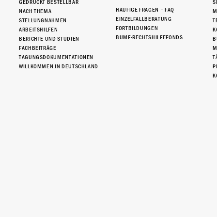
GEDRUCKT BESTELLBAR
S
HÄUFIGE FRAGEN – FAQ
NACH THEMA
M
EINZELFALLBERATUNG
STELLUNGNAHMEN
T
FORTBILDUNGEN
ARBEITSHILFEN
K
BUMF-RECHTSHILFEFONDS
BERICHTE UND STUDIEN
B
FACHBEITRÄGE
M
TAGUNGSDOKUMENTATIONEN
T
WILLKOMMEN IN DEUTSCHLAND
P
K