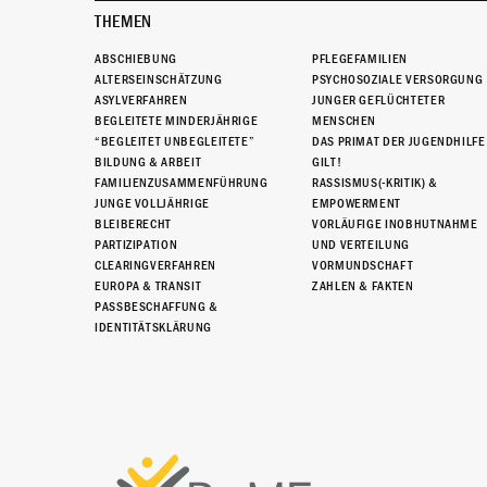
THEMEN
ABSCHIEBUNG
PFLEGEFAMILIEN
ALTERSEINSCHÄTZUNG
PSYCHOSOZIALE VERSORGUNG
ASYLVERFAHREN
JUNGER GEFLÜCHTETER
BEGLEITETE MINDERJÄHRIGE
MENSCHEN
“BEGLEITET UNBEGLEITETE”
DAS PRIMAT DER JUGENDHILFE
BILDUNG & ARBEIT
GILT!
FAMILIENZUSAMMENFÜHRUNG
RASSISMUS(-KRITIK) &
JUNGE VOLLJÄHRIGE
EMPOWERMENT
BLEIBERECHT
VORLÄUFIGE INOBHUTNAHME
PARTIZIPATION
UND VERTEILUNG
CLEARINGVERFAHREN
VORMUNDSCHAFT
EUROPA & TRANSIT
ZAHLEN & FAKTEN
PASSBESCHAFFUNG &
IDENTITÄTSKLÄRUNG