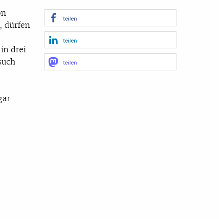
on
teilen
, dürfen
teilen
in drei
such
teilen
gar