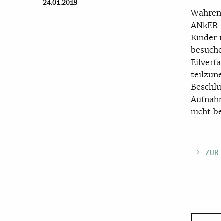
24.01.2018
Während
ANkER-E
Kinder 
besuche
Eilverf
teilzun
Beschlü
Aufnahm
nicht b
ZUR