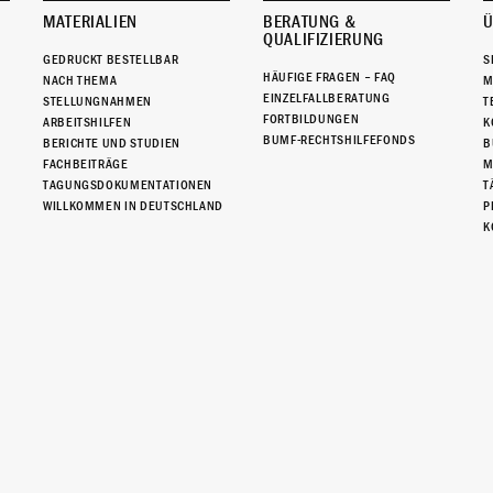
MATERIALIEN
BERATUNG &
Ü
QUALIFIZIERUNG
GEDRUCKT BESTELLBAR
S
HÄUFIGE FRAGEN – FAQ
NACH THEMA
M
EINZELFALLBERATUNG
STELLUNGNAHMEN
T
FORTBILDUNGEN
ARBEITSHILFEN
K
BUMF-RECHTSHILFEFONDS
BERICHTE UND STUDIEN
B
FACHBEITRÄGE
M
TAGUNGSDOKUMENTATIONEN
T
WILLKOMMEN IN DEUTSCHLAND
P
K