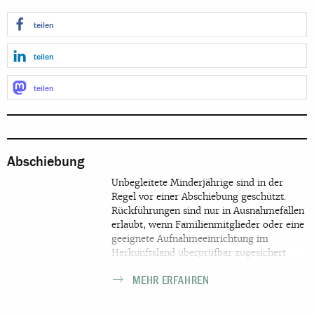
teilen
teilen
teilen
Abschiebung
Unbegleitete Minderjährige sind in der
Regel vor einer Abschiebung geschützt.
Rückführungen sind nur in Ausnahmefällen
erlaubt, wenn Familienmitglieder oder eine
geeignete Aufnahmeeinrichtung im
Herkunftsland überprüfbar zugesichert
haben, dass sie den jungen Menschen in
MEHR ERFAHREN
Empfang nehmen, unterbringen und für ihn
sorgen können. Mit 18 Jahren ändert sich
die Situation grundlegend. Ist der