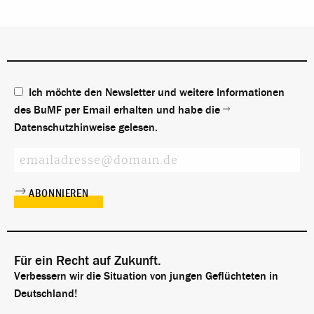
Asylantrag abgelehnt oder gar nicht erst
gestellt worden, muss also schon vorab
gehandelt werden: Bildung und Integration
eröffnen ebenso Wege zur
Aufenthaltssicherung wie das
Asylverfahren.
Ich möchte den Newsletter und weitere Informationen
des BuMF per Email erhalten und habe die
Datenschutzhinweise
gelesen.
Für ein Recht auf Zukunft.
Verbessern wir die Situation von jungen Geflüchteten in
Deutschland!