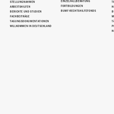
EINZELFALLBERATUNG
STELLUNGNAHMEN
T
FORTBILDUNGEN
ARBEITSHILFEN
K
BUMF-RECHTSHILFEFONDS
BERICHTE UND STUDIEN
B
FACHBEITRÄGE
M
TAGUNGSDOKUMENTATIONEN
T
WILLKOMMEN IN DEUTSCHLAND
P
K