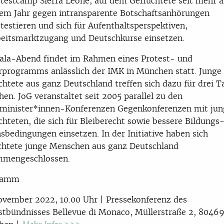
testcamp Sierra Leone, auf dem Geflüchtete seit mehr a
em Jahr gegen intransparente Botschaftsanhörungen
testieren und sich für Aufenthaltsperspektiven,
eitsmarktzugang und Deutschkurse einsetzen.
ala-Abend findet im Rahmen eines Protest- und
rprogramms anlässlich der IMK in München statt. Junge
̈chtete aus ganz Deutschland treffen sich dazu für drei T
hen. JoG veranstaltet seit 2005 parallel zu den
minister*innen-Konferenzen Gegenkonferenzen mit ju
̈chteten, die sich für Bleiberecht sowie bessere Bildungs
sbedingungen einsetzen. In der Initiative haben sich
̈chtete junge Menschen aus ganz Deutschland
mmengeschlossen.
ramm
ovember 2022, 10.00 Uhr | Pressekonferenz des
stbündnisses Bellevue di Monaco, Müllerstraße 2, 8046