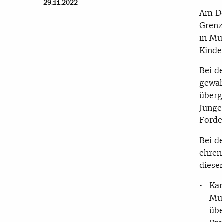
29.11.2022
Am Do
Grenz
in Mu
Kinde
Bei d
gewä
über
Junge
Forde
Bei d
ehren
diese
Kar
Mü
üb