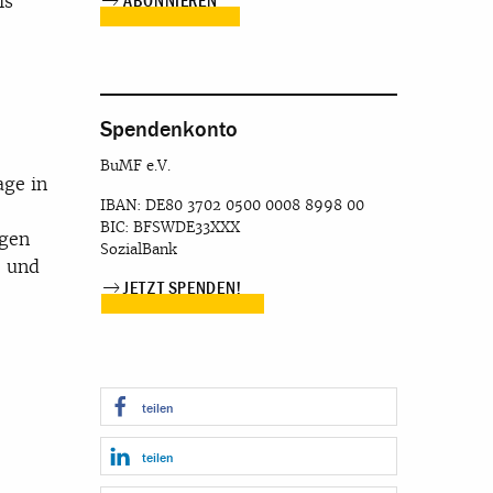
ls
Spendenkonto
BuMF e.V.
age in
IBAN: DE80 3702 0500 0008 8998 00
BIC: BFSWDE33XXX
ngen
SozialBank
- und
JETZT SPENDEN!
teilen
teilen
9