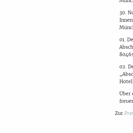
Münc
30. N
Innen
Münc
01. D
Absch
8046
02. D
„Absc
Hotel
Über
freue
Zur
Pre