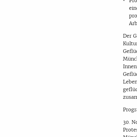
Pro
ein
pro
Arb
Der G
Kultu
Geflu
Münc
Innen
Geflu
Leben
geflu
zusa
Prog
30. N
Prote