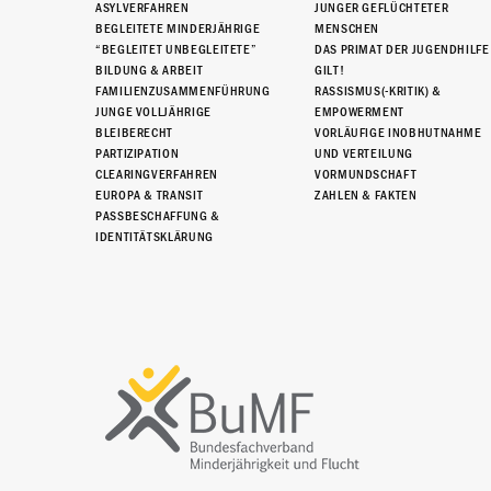
ASYLVERFAHREN
JUNGER GEFLÜCHTETER
BEGLEITETE MINDERJÄHRIGE
MENSCHEN
“BEGLEITET UNBEGLEITETE”
DAS PRIMAT DER JUGENDHILFE
BILDUNG & ARBEIT
GILT!
FAMILIENZUSAMMENFÜHRUNG
RASSISMUS(-KRITIK) &
JUNGE VOLLJÄHRIGE
EMPOWERMENT
BLEIBERECHT
VORLÄUFIGE INOBHUTNAHME
PARTIZIPATION
UND VERTEILUNG
CLEARINGVERFAHREN
VORMUNDSCHAFT
EUROPA & TRANSIT
ZAHLEN & FAKTEN
PASSBESCHAFFUNG &
IDENTITÄTSKLÄRUNG