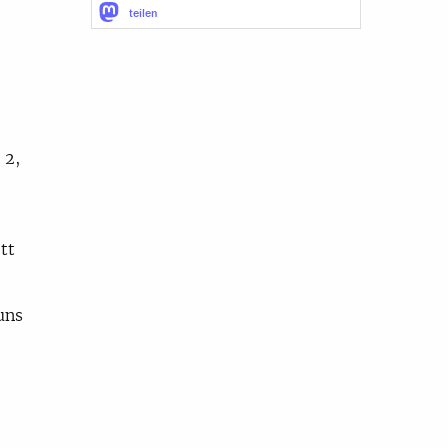
teilen
 2,
tt
uns