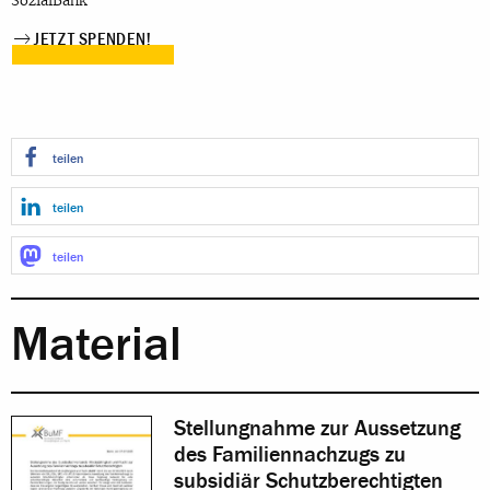
SozialBank
JETZT SPENDEN!
teilen
teilen
teilen
Material
Stellungnahme zur Aussetzung
des Familiennachzugs zu
subsidiär Schutzberechtigten