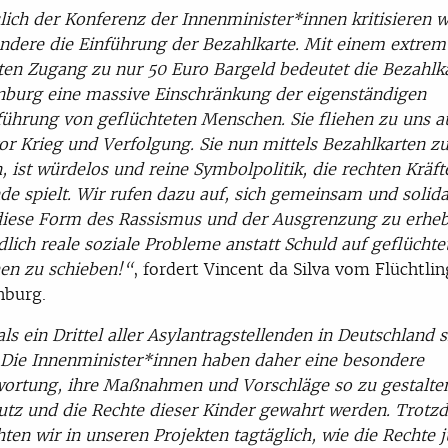
lich der Konferenz der Innenminister*innen kritisieren w
ndere die Einführung der Bezahlkarte. Mit einem extrem
rten Zugang zu nur 50 Euro Bargeld bedeutet die Bezahlka
burg eine massive Einschränkung der eigenständigen
ührung von geflüchteten Menschen. Sie fliehen zu uns a
or Krieg und Verfolgung. Sie nun mittels Bezahlkarten z
, ist würdelos und reine Symbolpolitik, die rechten Kräft
de spielt. Wir rufen dazu auf, sich gemeinsam und solida
iese Form des Rassismus und der Ausgrenzung zu erheb
dlich reale soziale Probleme anstatt Schuld auf geflüchte
en zu schieben!“
, fordert Vincent da Silva vom Flüchtlin
nburg.
ls ein Drittel aller Asylantragstellenden in Deutschland 
 Die Innenminister*innen haben daher eine besondere
ortung, ihre Maßnahmen und Vorschläge so zu gestalten
utz und die Rechte dieser Kinder gewahrt werden. Trotz
ten wir in unseren Projekten tagtäglich, wie die Rechte 