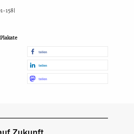
01-158|
 Plakate
teilen
teilen
teilen
auf Zukunft.