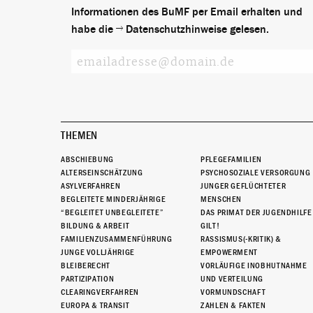
Informationen des BuMF per Email erhalten und
habe die
Datenschutzhinweise
gelesen.
THEMEN
ABSCHIEBUNG
PFLEGEFAMILIEN
ALTERSEINSCHÄTZUNG
PSYCHOSOZIALE VERSORGUNG
ASYLVERFAHREN
JUNGER GEFLÜCHTETER
BEGLEITETE MINDERJÄHRIGE
MENSCHEN
“BEGLEITET UNBEGLEITETE”
DAS PRIMAT DER JUGENDHILFE
BILDUNG & ARBEIT
GILT!
FAMILIENZUSAMMENFÜHRUNG
RASSISMUS(-KRITIK) &
JUNGE VOLLJÄHRIGE
EMPOWERMENT
BLEIBERECHT
VORLÄUFIGE INOBHUTNAHME
PARTIZIPATION
UND VERTEILUNG
CLEARINGVERFAHREN
VORMUNDSCHAFT
EUROPA & TRANSIT
ZAHLEN & FAKTEN