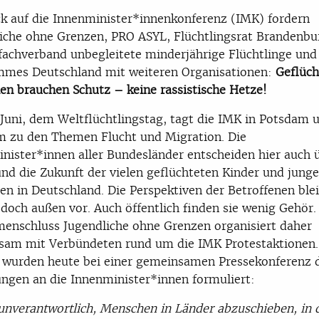
ck auf die Innenminister*innenkonferenz (IMK) fordern
iche ohne Grenzen, PRO ASYL, Flüchtlingsrat Brandenbu
achverband unbegleitete minderjährige Flüchtlinge und 
mmes Deutschland mit weiteren Organisationen:
Geflüch
n brauchen Schutz – keine rassistische Hetze!
Juni, dem Weltflüchtlingstag, tagt die IMK in Potsdam 
 zu den Themen Flucht und Migration. Die
nister*innen aller Bundesländer entscheiden hier auch 
nd die Zukunft der vielen geflüchteten Kinder und jung
n in Deutschland. Die Perspektiven der Betroffenen ble
edoch außen vor. Auch öffentlich finden sie wenig Gehör.
nschluss Jugendliche ohne Grenzen organisiert daher
sam mit Verbündeten rund um die IMK Protestaktionen
 wurden heute bei einer gemeinsamen Pressekonferenz 
ngen an die Innenminister*innen formuliert:
 unverantwortlich, Menschen in Länder abzuschieben, in