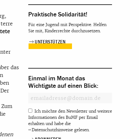
Praktische Solidarität!
rg,
terre
Für eine Jugend mit Perspektive. Helfen
tete
Sie mit, Kinderrechte durchzusetzen.
UNTERSTÜTZEN
unter
über das
en
Einmal im Monat das
iben
Wichtigste auf einen Blick:
 Der
. Zum
Ich möchte den Newsletter und weitere
die
Informationen des BuMF per Email
erhalten und habe die
Datenschutzhinweise
gelesen.
 denen