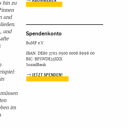
s hin zu
*innen
n und
ließen.
n, und
Spendenkonto
afte
BuMF e.V.
r
IBAN: DE80 3702 0500 0008 8998 00
BIC: BFSWDE33XXX
n
SozialBank
ispiel:
JETZT SPENDEN!
in
n müssen
ten
eben im
n