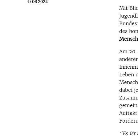
17.06.2024
Mit Bli
Jugendl
Bundesf
des ho
Mensche
Am 20. 
anderem
Innenmi
Leben u
Mensche
dabei j
Zusamme
gemein
Auftakt
Forderu
“Es ist