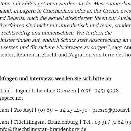
teter mit Füßen getreten werden: in der Massenunterkun
land, in Lagern in Griechenland oder an der Grenze zwi
nd Belarus. Auch die aktuell diskutierten Ideen zur Ausl
lverfahren sind nicht nur unrealistisch und teuer, sonde
t rechtswidrig und unmenschlich. Wir fordern die
nister*innen auf, endlich Schutz statt Abschreckung an 
zu setzen und für sichere Fluchtwege zu sorgen“
, sagt An
heider, Referentin Flucht und Migration von terre des 
kfragen und Interviews wenden Sie sich bitte an:
Khalil | Jugendliche ohne Grenzen | 0176-2451 9228 |
gspace.net
eam | Pro Asyl | (0) 69 – 24 23 14-30 | presse@proasyl
eam | Flüchtlingsrat Brandenburg | Tel.: 03 31 / 71 64 99
info@fluechtlingsrat-brandenburg.de