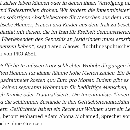
ht sicher leben können oder in denen ihnen Verfolgung bi
und Todesurteilen drohen. Wir fordern die Innenminister
nen sofortigen Abschiebestopp für Menschen aus dem Ira
idische Männer, Frauen und Kinder aus dem Irak zu besch
idarität mit denen, die im Iran für Freiheit demonstriere
 Überlebenden des Genozids an Jesid*innen muss ernsth
uenzen haben“
, sagt Tareq Alaows, flüchtlingspolitische
r von PRO ASYL.
Geflüchtete müssen trotz schlechter Wohnbedingungen i
lten Heimen für kleine Räume hohe Mieten zahlen. Ein Be
uadratmeter kosten 400 Euro pro Monat. Zudem gibt es 
 keinen separaten Wohnraum für bedürftige Menschen,
ch Kranke oder Traumatisierte. Die Innenminister*inne
d die schlimmen Zustände in den Geflüchtetenunterkünf
ern. Geflüchtete haben ein Recht auf Wohnen statt ein L
, betont Mohamed Adam Abona Mohamed, Sprecher vo
iche ohne Grenzen.