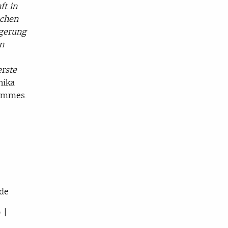
ft in
schen
agerung
rn
erste
nika
hommes.
.de
 |