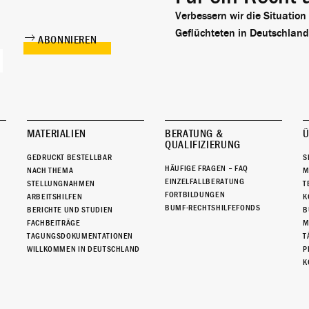
Verbessern wir die Situation
Geflüchteten in Deutschland
MATERIALIEN
BERATUNG &
Ü
QUALIFIZIERUNG
GEDRUCKT BESTELLBAR
S
HÄUFIGE FRAGEN – FAQ
NACH THEMA
M
EINZELFALLBERATUNG
STELLUNGNAHMEN
T
FORTBILDUNGEN
ARBEITSHILFEN
K
BUMF-RECHTSHILFEFONDS
BERICHTE UND STUDIEN
B
FACHBEITRÄGE
M
TAGUNGSDOKUMENTATIONEN
T
WILLKOMMEN IN DEUTSCHLAND
P
K