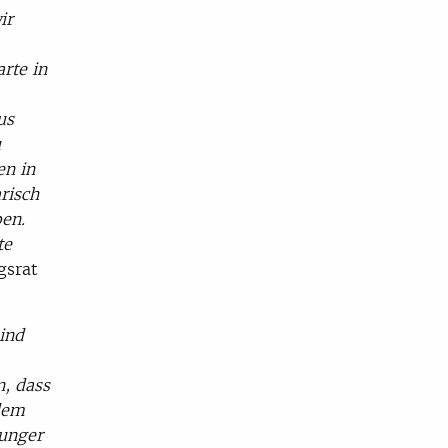
ir
rte in
us
u
en in
risch
en.
te
gsrat
sind
, dass
dem
junger