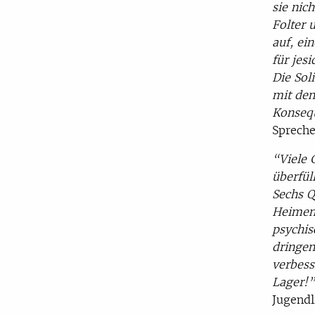
sie nic
Folter 
auf, ei
für jes
Die Sol
mit den
Konseq
Spreche
“Viele 
überfül
Sechs Q
Heimen
psychis
dringen
verbess
Lager!”
Jugendl