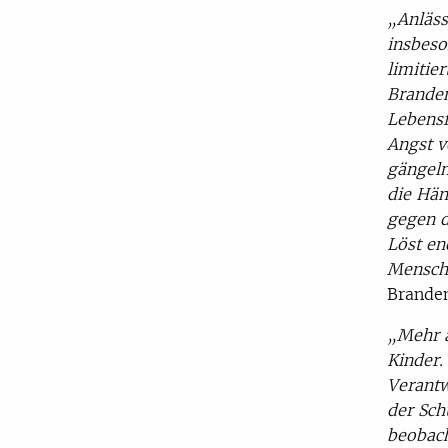
„Anläss
insbeso
limitie
Branden
Lebensf
Angst v
gängeln
die Hän
gegen d
Löst en
Mensch
Brande
„Mehr a
Kinder.
Verantw
der Sch
beobach