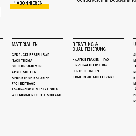
Geflüchteten in Deutschland
MATERIALIEN
BERATUNG &
Ü
QUALIFIZIERUNG
GEDRUCKT BESTELLBAR
S
HÄUFIGE FRAGEN – FAQ
NACH THEMA
M
EINZELFALLBERATUNG
STELLUNGNAHMEN
T
FORTBILDUNGEN
ARBEITSHILFEN
K
BUMF-RECHTSHILFEFONDS
BERICHTE UND STUDIEN
B
FACHBEITRÄGE
M
TAGUNGSDOKUMENTATIONEN
T
WILLKOMMEN IN DEUTSCHLAND
P
K