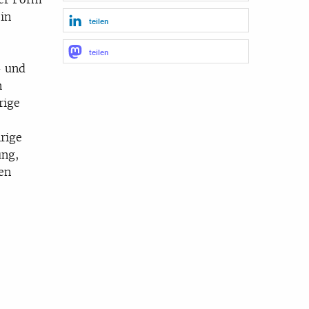
in
teilen
teilen
- und
n
rige
rige
ng,
en