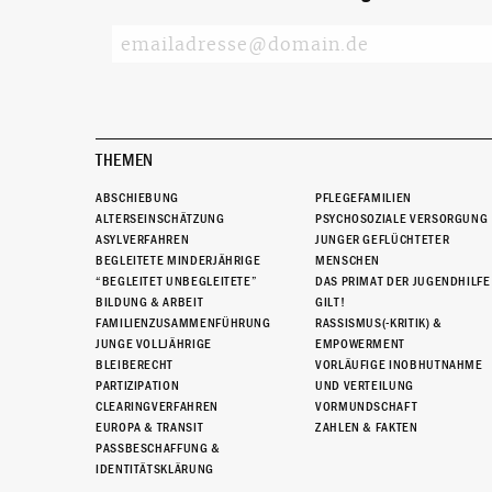
THEMEN
ABSCHIEBUNG
PFLEGEFAMILIEN
ALTERSEINSCHÄTZUNG
PSYCHOSOZIALE VERSORGUNG
ASYLVERFAHREN
JUNGER GEFLÜCHTETER
BEGLEITETE MINDERJÄHRIGE
MENSCHEN
“BEGLEITET UNBEGLEITETE”
DAS PRIMAT DER JUGENDHILFE
BILDUNG & ARBEIT
GILT!
FAMILIENZUSAMMENFÜHRUNG
RASSISMUS(-KRITIK) &
JUNGE VOLLJÄHRIGE
EMPOWERMENT
BLEIBERECHT
VORLÄUFIGE INOBHUTNAHME
PARTIZIPATION
UND VERTEILUNG
CLEARINGVERFAHREN
VORMUNDSCHAFT
EUROPA & TRANSIT
ZAHLEN & FAKTEN
PASSBESCHAFFUNG &
IDENTITÄTSKLÄRUNG