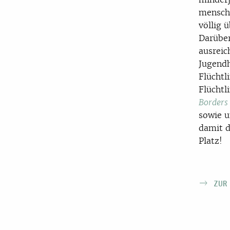
mensch
völlig 
Darüber
ausreic
Jugendh
Flüchtl
Flüchtl
Borders
sowie 
damit d
Platz!
ZUR 