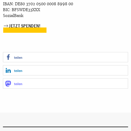
IBAN: DE80 3702 0500 0008 8998 00
BIC: BFSWDE33XXX
SozialBank
JETZT SPENDEN!
teilen
teilen
teilen