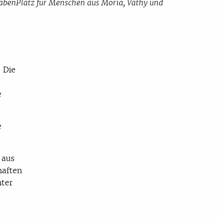
rHabenPlatz für Menschen aus Moria, Vathy und
 Die
e
e
 aus
haften
nter