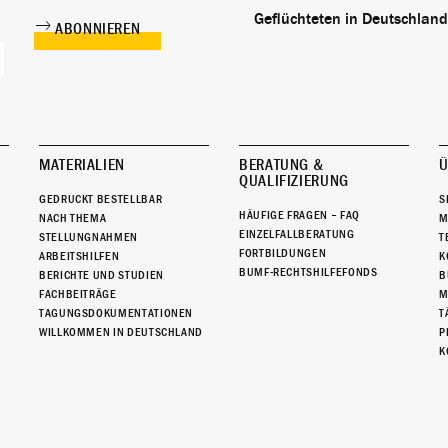
Geflüchteten in Deutschland
MATERIALIEN
BERATUNG &
Ü
QUALIFIZIERUNG
GEDRUCKT BESTELLBAR
S
HÄUFIGE FRAGEN – FAQ
NACH THEMA
M
EINZELFALLBERATUNG
STELLUNGNAHMEN
T
FORTBILDUNGEN
ARBEITSHILFEN
K
BUMF-RECHTSHILFEFONDS
BERICHTE UND STUDIEN
B
FACHBEITRÄGE
M
TAGUNGSDOKUMENTATIONEN
T
WILLKOMMEN IN DEUTSCHLAND
P
K