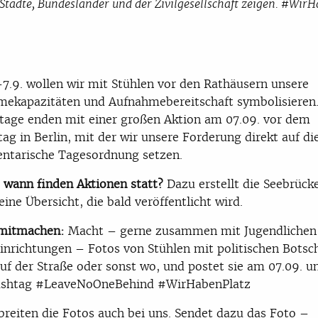
Städte, Bundesländer und der Zivilgesellschaft zeigen. #Wi
7.9. wollen wir mit Stühlen vor den Rathäusern unsere
ekapazitäten und Aufnahmebereitschaft symbolisieren.
tage enden mit einer großen Aktion am 07.09. vor dem
ag in Berlin, mit der wir unsere Forderung direkt auf di
ntarische Tagesordnung setzen.
wann finden Aktionen statt?
Dazu erstellt die Seebrück
eine Übersicht, die bald veröffentlicht wird.
 mitmachen:
Macht – gerne zusammen mit Jugendlichen
inrichtungen – Fotos von Stühlen mit politischen Botsc
auf der Straße oder sonst wo, und postet sie am 07.09. u
shtag #LeaveNoOneBehind #WirHabenPlatz
breiten die Fotos auch bei uns. Sendet dazu das Foto –