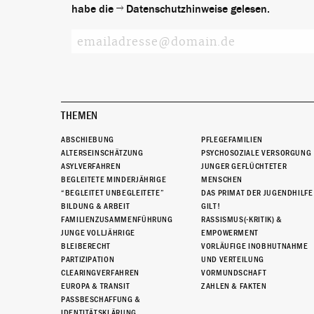
habe die
Datenschutzhinweise
gelesen.
THEMEN
ABSCHIEBUNG
PFLEGEFAMILIEN
ALTERSEINSCHÄTZUNG
PSYCHOSOZIALE VERSORGUNG
ASYLVERFAHREN
JUNGER GEFLÜCHTETER
BEGLEITETE MINDERJÄHRIGE
MENSCHEN
“BEGLEITET UNBEGLEITETE”
DAS PRIMAT DER JUGENDHILFE
BILDUNG & ARBEIT
GILT!
FAMILIENZUSAMMENFÜHRUNG
RASSISMUS(-KRITIK) &
JUNGE VOLLJÄHRIGE
EMPOWERMENT
BLEIBERECHT
VORLÄUFIGE INOBHUTNAHME
PARTIZIPATION
UND VERTEILUNG
CLEARINGVERFAHREN
VORMUNDSCHAFT
EUROPA & TRANSIT
ZAHLEN & FAKTEN
PASSBESCHAFFUNG &
IDENTITÄTSKLÄRUNG