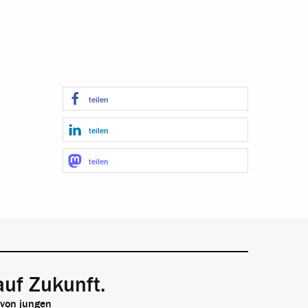
teilen
teilen
teilen
auf Zukunft.
 von jungen