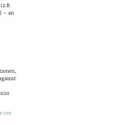
(z.B.
) – an
tionen,
against
2020
e von