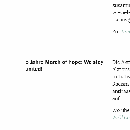
zusamme
wieviel
t.klau
Zur
Kam
5 Jahre March of hope: We stay
Die Akt
united!
Aktions
Initiat
Racism 
antiras
auf.
Wo über
We’ll C