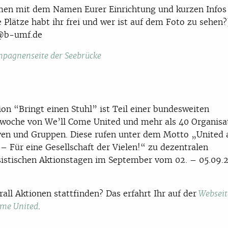
n mit dem Namen Eurer Einrichtung und kurzen Infos 
e Plätze habt ihr frei und wer ist auf dem Foto zu sehen?
s@b-umf.de
pagnenseite der Seebrücke
ion “Bringt einen Stuhl” ist Teil einer bundesweiten
woche von We’ll Come United und mehr als 40 Organisa
iven und Gruppen. Diese rufen unter dem Motto „United 
– Für eine Gesellschaft der Vielen!“ zu dezentralen
sistischen Aktionstagen im September vom 02. – 05.09.
all Aktionen stattfinden? Das erfahrt Ihr auf der
Webseit
.
ome United