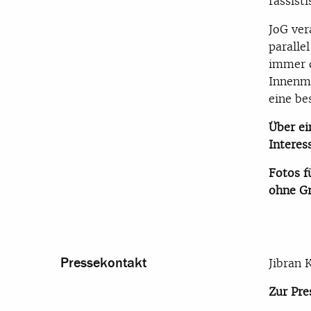
rassist
JoG ver
paralle
immer d
Innenmi
eine be
Über ei
Interes
Fotos f
ohne G
Pressekontakt
Jibran 
Zur Pre