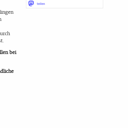
teilen
lingen
h
durch
t.
llen bei
dliche