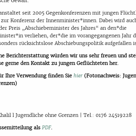
ische Gewalt.
anstaltet seit 2005 Gegenkonferenzen mit jungen Flücht
l zur Konferenz der Innenminister*innen. Dabei wird auc
er Preis „Abschiebeminister des Jahres“ an den*die
nister*in verliehen, der*die im vorangegangenen Jahr 
sonders rücksichtslose Abschiebungspolitik aufgefallen is
ne Berichterstattung würden wir uns sehr freuen und ste
se gerne den Kontakt zu jungen Geflüchteten her.
ür Ihre Verwendung finden Sie
(Fotonachweis: Jugen
hier
renzen)
Khalil l Jugendliche ohne Grenzen | Tel.: 0176 24519228
ssemitteilung als
.
PDF