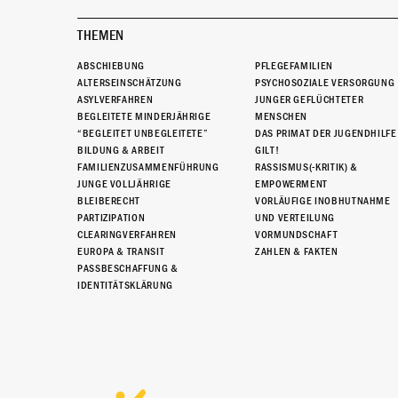
THEMEN
ABSCHIEBUNG
PFLEGEFAMILIEN
ALTERSEINSCHÄTZUNG
PSYCHOSOZIALE VERSORGUNG
ASYLVERFAHREN
JUNGER GEFLÜCHTETER
BEGLEITETE MINDERJÄHRIGE
MENSCHEN
“BEGLEITET UNBEGLEITETE”
DAS PRIMAT DER JUGENDHILFE
BILDUNG & ARBEIT
GILT!
FAMILIENZUSAMMENFÜHRUNG
RASSISMUS(-KRITIK) &
JUNGE VOLLJÄHRIGE
EMPOWERMENT
BLEIBERECHT
VORLÄUFIGE INOBHUTNAHME
PARTIZIPATION
UND VERTEILUNG
CLEARINGVERFAHREN
VORMUNDSCHAFT
EUROPA & TRANSIT
ZAHLEN & FAKTEN
PASSBESCHAFFUNG &
IDENTITÄTSKLÄRUNG