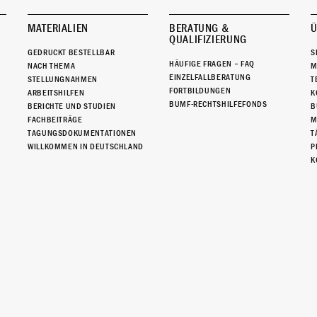
MATERIALIEN
BERATUNG &
Ü
QUALIFIZIERUNG
GEDRUCKT BESTELLBAR
S
HÄUFIGE FRAGEN – FAQ
NACH THEMA
M
EINZELFALLBERATUNG
STELLUNGNAHMEN
T
FORTBILDUNGEN
ARBEITSHILFEN
K
BUMF-RECHTSHILFEFONDS
BERICHTE UND STUDIEN
B
FACHBEITRÄGE
M
TAGUNGSDOKUMENTATIONEN
T
WILLKOMMEN IN DEUTSCHLAND
P
K