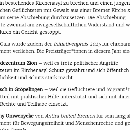
in bestehendes Kirchenasyl zu brechen und einen jungen
chen Geflüchteten mit Gewalt aus einer Bremer Kirche 
um seine Abschiebung durchzusetzen. Die Abschiebung
rte zweimal am zivilgesellschaftlichen Widerstand und 
durch ein Gericht gestoppt.
r Gala wurde zudem der
Initiativenpreis 2025
für ehrenam
ent verliehen. Die Preisträger*innen in diesem Jahr sin
dezentrum Zion –
weil es trotz politischer Angriffe
teten im Kirchenasyl Schutz gewährt und sich öffentlich 
ichkeit und Schutz stark macht.
isch in Gröpelingen –
weil sie Geflüchtete und Migrant*
tteil mit praktischer Hilfe unterstützt und sich mit ihne
 Rechte und Teilhabe einsetzt.
nny Omwenyeke
von
Antira United Bremen
für sein langjä
ment für Bewegungsfreiheit und Menschenrechte und g