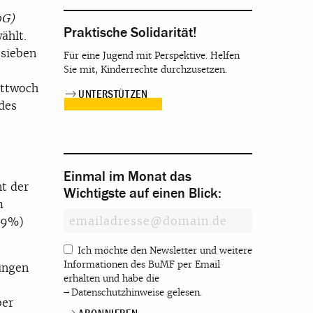
oG)
Praktische Solidarität!
ählt.
 sieben
Für eine Jugend mit Perspektive. Helfen
Sie mit, Kinderrechte durchzusetzen.
ittwoch
UNTERSTÜTZEN
des
Einmal im Monat das
t der
Wichtigste auf einen Blick:
m
 (9%)
Ich möchte den Newsletter und weitere
Informationen des BuMF per Email
ungen
erhalten und habe die
Datenschutzhinweise
gelesen.
ber