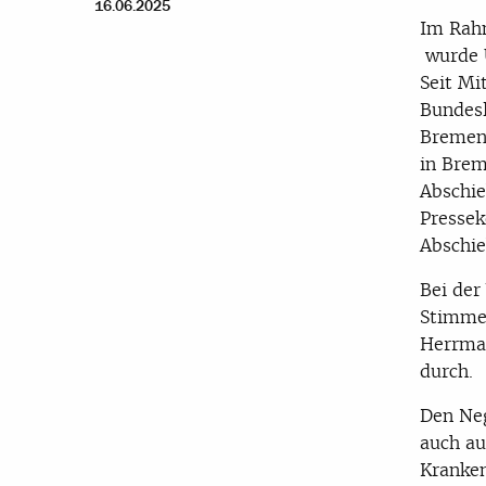
16.06.2025
Im Rah
wurde U
Seit Mi
Bundesl
Bremen 
in Brem
Abschie
Pressek
Abschie
Bei der
Stimmen
Herrman
durch.
Den Neg
auch au
Kranken