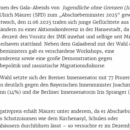
men des Gala-Abends von
Jugendliche ohne Grenzen (J
lrich Mäurer (SPD) zum „Abschiebeminister 2025“ gew
ttwoch, den 11.06.2025 trafen sich junge Geflüchtete aus
ändern zu einer Aktionskonferenz in der Hansestadt, da
derzeit den Vorsitz der IMK innehat und selbige seit M
erhaven stattfand. Neben dem Galaabend mit der Wahl 
beministers gab es verschiedene Workshops, eine
onferenz sowie eine große Demonstration gegen
bepolitik und rassistische Migrationsdiskurse.
 Wahl setzte sich der Bremer Innensenator mit 77 Prozen
 deutlich gegen den Bayerischen Innenminister Joachi
n (14%) und die Berliner Innensenatorin Iris Spranger
ativpreis erhält Mäurer unter anderem, da er Abschieb
s Schutzräumen wie dem Kirchenasyl, Schulen oder
häusern durchführen lässt – so versuchte er im Dezem