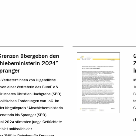
Grenzen übergeben den
chiebeministerin 2024”
Z
Spranger
 Vertreter*innen von Jugendliche
M
von einer Vertreterin des BumF e.V.
J
für Inneres Christian Hochgrebe (SPD)
B
olitischen Forderungen von JoG. Im
t
er Negativpreis “Abschiebeministerin
G
enatorin Iris Spranger (SPD)
(
uni 2024 stimmten junge Geflüchtete
iet anlässlich der