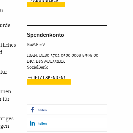
zu
wurde
Spendenkonto
tliches
BuMF e.V.
d:
IBAN: DE80 3702 0500 0008 8998 00
BIC: BFSWDE33XXX
SozialBank
für
JETZT SPENDEN!
innen
n für
teilen
hriges
teilen
egen