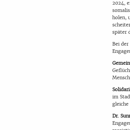
2024, e
somalis
holen, 
scheite
später 
Bei de
Engagem
Gemein
Geflüch
Menschl
Solidar
im Stad
gleiche
Dr. Su
Engage