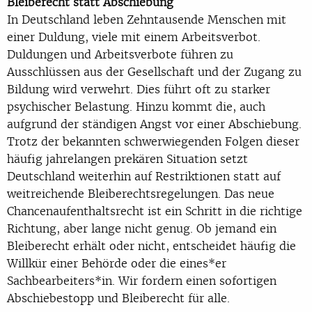
Bleiberecht statt Abschiebung
In Deutschland leben Zehntausende Menschen mit
einer Duldung,
viele
mit einem Arbeitsver
bot.
Duldungen und Arbeitsverbote führen zu
Ausschlüssen aus der Gesellschaft und der Zu
gang zu
Bildung wird verwehrt. Dies führt oft zu s
tarker
psychischer Belastung. Hinzu kommt
die, auch
aufgrund der ständigen Angst vor einer Abschiebung.
Trotz der bekannten schwer
wiegenden Folgen dieser
häufig jahrelangen prekären Situation setzt
Deutschland weiterhin auf
Restriktionen statt auf
weitreic
hende Bleiberechtsregelungen. Das neue
Chancenaufenthalts
recht ist ein Schritt in die richtige
Richtung, aber lange nicht genug. Ob jemand ein
Bleiberecht
erhält oder nicht, entscheidet häufig die
Willkür einer Behörde oder die eines*er
Sachbearbei
ters*in.
Wir fordern einen sofortigen
Abschiebestopp und Bleiberecht für alle.