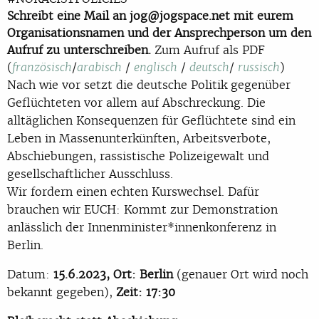
Schreibt eine Mail an jog@jogspace.net mit eurem
Organisationsnamen und der Ansprechperson um den
Aufruf zu unterschreiben.
Zum Aufruf als PDF
(
/
/
/
/
)
französisch
arabisch
englisch
deutsch
russisch
Nach wie vor setzt die deutsche Politik gegenüber
Geflüchteten vor allem auf Abschre
ckung.
Die
alltäglichen Konsequenzen für Geflüchtete sind ein
Leben in Massenunterkünften,
Arbeitsverbote,
Abschiebungen, rassistische Polizeigewalt und
gesellschaftlicher
Ausschluss.
Wir fordern einen echten Kurswechsel. Dafür
brauchen wir EUCH:
Kommt zur Demonst
ration
anlässlich der Innenminister*innenkonferenz in
Berlin.
Datum:
15.6.2023, Ort: Berlin
(genauer Ort wird noch
bekannt gegeben
)
,
Zeit: 17:30