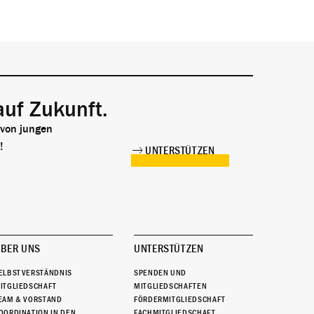
auf Zukunft.
 von jungen
!
UNTERSTÜTZEN
BER UNS
UNTERSTÜTZEN
ELBSTVERSTÄNDNIS
SPENDEN UND
ITGLIEDSCHAFT
MITGLIEDSCHAFTEN
EAM & VORSTAND
FÖRDERMITGLIEDSCHAFT
OORDINATION IN DEN
FACHMITGLIEDSCHAFT