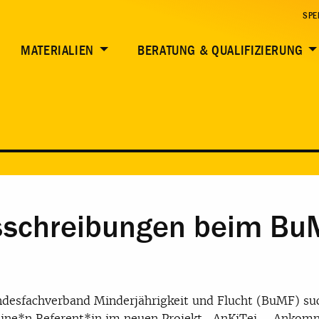
SPE
MATERIALIEN
BERATUNG & QUALIFIZIERUNG
usschreibungen beim Bu
desfachverband Minderjährigkeit und Flucht (BuMF) su
eine*n Referent*in im neuen Projekt „AnKiTei – Ankom