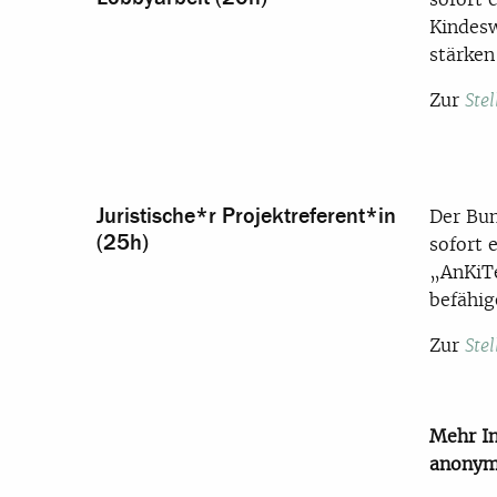
Kindesw
stärken
Zur
Ste
Juristische*r Projektreferent*in
Der Bun
(25h)
sofort 
„AnKiT
befähig
Zur
Ste
Mehr In
anonym