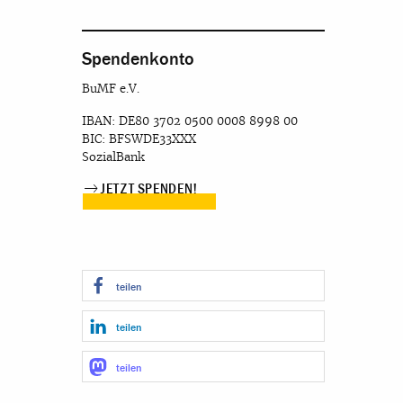
Spendenkonto
BuMF e.V.
IBAN: DE80 3702 0500 0008 8998 00
BIC: BFSWDE33XXX
SozialBank
JETZT SPENDEN!
teilen
teilen
teilen