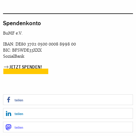
Spendenkonto
BuMF e.V.
IBAN: DE80 3702 0500 0008 8998 00
BIC: BFSWDE33XXX
SozialBank
JETZT SPENDEN!
teilen
teilen
teilen