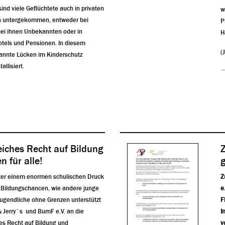
nd viele Geflüchtete auch in privaten
w
n untergekommen, entweder bei
P
bei ihnen Unbekannten oder in
H
otels und Pensionen. In diesem
(
kannte Lücken im Kinderschutz
llisiert.
eiches Recht auf Bildung
 für alle!
ter einem enormen schulischen Druck
Z
n Bildungschancen, wie andere junge
e
ugendliche ohne Grenzen unterstützt
F
 Jerry`s und BumF e.V. an die
I
es Recht auf Bildung und
v