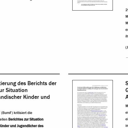
2
M
M
e
i
(
ierung des Berichts der
r Situation
ändischer Kinder und
A
M
e
BumF) kritisiert die
e
ellen
Berichtes zur Situation
i
Kinder und Jugendlicher des