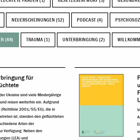
LÜCHTETE FRAUEN (1)
GESETZESENTWURF (5)
GESUNDHEI
NEUERSCHEINUNGEN (52)
PODCAST (4)
PSYCHOSOZ
N (88)
TRAUMA (1)
UNTERBRINGUNG (2)
WILLKOMM
rbringung für
üchtete
u
er Ukraine sind viele Minderjährige
und reisen weiterhin ein. Aufgrund
 (Richtlinie 2001/55/EG), die in
V
getreten ist, standen den geflüchteten
A
schiedene Arten der
E
ur Verfügung. Neben den
u
ungen (LEA) und
a