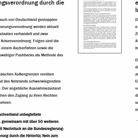
ungsverordnung durch die
e
auch von Deutschland gestoppten
D
isierungsverordnung werden aktuell
e
dstaaten verhandelt und zwar
Z
 Krisenverordnung. Folgen sind die
A
 einem Asylverfahren sowie die
I
swidriger Pushbacks als Methode des
D
d
opäischen Außengrenzen verüben
z
and des Notstands schwerwiegendste
E
. Der angebliche Ausnahmezustand
v
chen den Zugang zu ihren Rechten
d
wehren.
u
e
achverband unbegleitete
.V. gemeinsam mit über 50 weiteren
it Nachrduck an die Bundesregierung:
erung durch die Hintertür, Nein zum