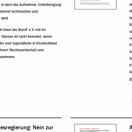
a
, in dem die Aufnahme, Unterbringung
d
gehend rechtssicher und
l
 wird.
B
ik fasst der BumF e.V. mit im
u
Odysee ist nicht beendet, wenn
v
der und Jugendliche in Deutschland
P
ren! Rechtssicherheit und
A
zusammen.
T
F
H
g
esregierung: Nein zur