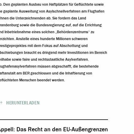
b. Den geplanten Ausbau von Haftplätzen für Geflüchtete sowie
ie
geplante Ausweitung von
Asylschnellverfahren am Flughafen
ehnen die Unterzeichnenden
ab. Sie fordern das Land
randenburg sowie die B
undesregierung auf, auf die Errichtung
nd
Inbetriebnahme eines solchen „Behördenzentrums“ zu
erzichten. Anstelle eines hunderte
Millionen schweren
restigeprojektes mit dem Fokus auf Abschottung und
bschiebungen
braucht es dringend mehr Investitionen im
Bereich
eilhabe sowie faire und rechtsstaatliche
Asylverfahren.
lughafenasylverfahren müssen abgeschafft, die bestehende
aftanstalt am
BER geschlossen und die Inhaftierung von
eflüchteten Menschen beendet werden.
HERUNTERLADEN
Appell: Das Recht an den EU-Außengrenzen