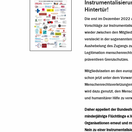
Instrumentalisier
Hintertür!
Die erst im Dezember 2022 
Vorschläge zur Instrumental
wieder zwischen den Mitglie
versteckt in der sogenannten
Aushebelung des Zugangs zu
Legitimation menschenrecht
präventiven Grenzschutzes.
Mitgliedstaaten an den eur
schon jetzt unter dem Vorw
Menschenrechtsverletzungen
wird dazu genutzt, den Mens
und humanitärer Hilfe zu ver
Daher appeliert der Bundesf
minderjährige Flüchtlinge e
Organisationen erneut und m
Nein zu einer Instrumentalisi