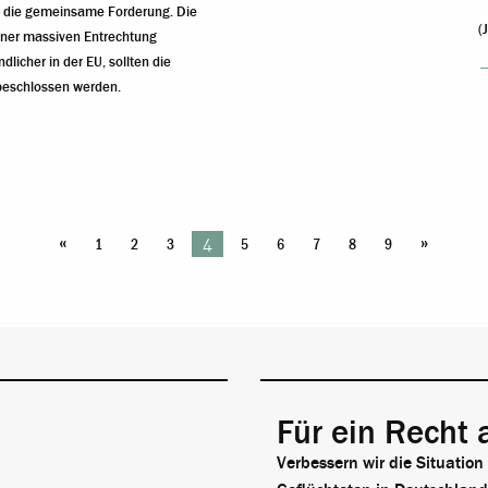
o die gemeinsame Forderung. Die
(
iner massiven Entrechtung
dlicher in der EU, sollten die
eschlossen werden.
«
»
4
1
2
3
5
6
7
8
9
Für ein Recht 
Verbessern wir die Situation