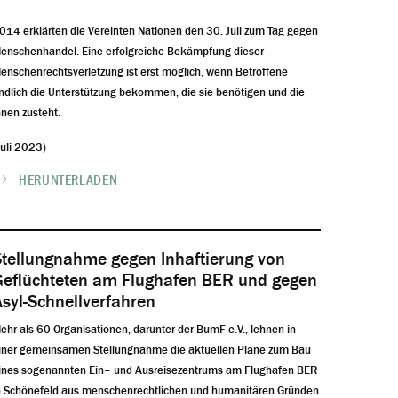
014 erklärten die Vereinten Nationen den 30. Juli zum Tag gegen
enschenhandel. Eine erfolgreiche Bekämpfung dieser
enschenrechtsverletzung ist erst möglich, wenn Betroffene
ndlich die Unterstützung bekommen, die sie benötigen und die
hnen zusteht.
Juli 2023)
HERUNTERLADEN
Stellungnahme gegen Inhaftierung von
Geflüchteten am Flughafen BER und gegen
syl-Schnellverfahren
ehr als 60 Organisationen, darunter der BumF e.V., lehnen in
iner gemeinsamen Stellungnahme
die
aktuelle
n
Pläne
zum Bau
ines sogenannten Ein
–
und
Ausreisezentrums am Flughafen BER
n Schö
nefeld
aus menschenrechtlichen und
humanitären Gründen