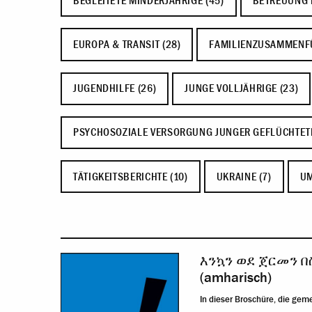
BEGLEITETE MINDERJÄHRIGE (45)
BETREUUNG 
EUROPA & TRANSIT (28)
FAMILIENZUSAMMENF
JUGENDHILFE (26)
JUNGE VOLLJÄHRIGE (23)
PSYCHOSOZIALE VERSORGUNG JUNGER GEFLÜCHTET
TÄTIGKEITSBERICHTE (10)
UKRAINE (7)
UM
እንኳን ወደ ጀርመን 
(amharisch)
In dieser Broschüre, die gem