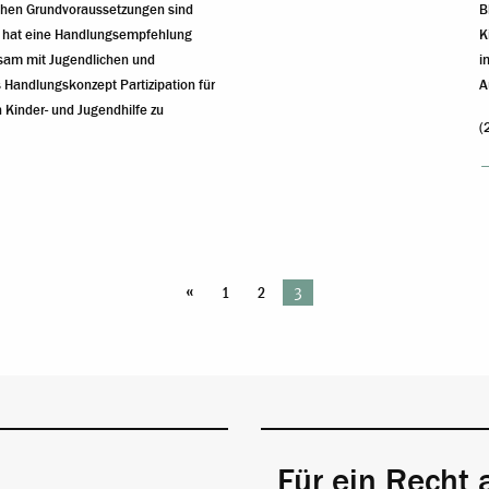
chen Grundvoraussetzungen sind
B
 hat eine Handlungsempfehlung
K
nsam mit Jugendlichen und
i
 Handlungskonzept Partizipation für
A
n Kinder- und Jugendhilfe zu
(
«
3
1
2
Für ein Recht 