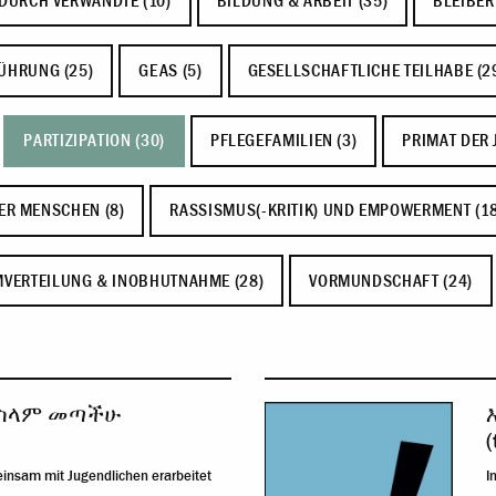
DURCH VERWANDTE (10)
BILDUNG & ARBEIT (35)
BLEIBER
ÜHRUNG (25)
GEAS (5)
GESELLSCHAFTLICHE TEILHABE (2
PARTIZIPATION (30)
PFLEGEFAMILIEN (3)
PRIMAT DER 
ER MENSCHEN (8)
RASSISMUS(-KRITIK) UND EMPOWERMENT (18
VERTEILUNG & INOBHUTNAHME (28)
VORMUNDSCHAFT (24)
በስላም መጣችሁ
(
einsam mit Jugendlichen erarbeitet
I