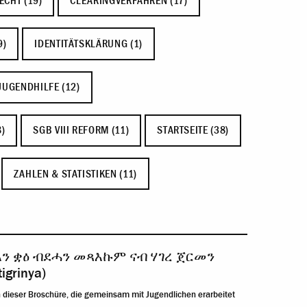
ECHT (19)
CLEARINGVERFAHREN (17)
9)
IDENTITÄTSKLÄRUNG (1)
JUGENDHILFE (12)
)
SGB VIII REFORM (11)
STARTSEITE (38)
ZAHLEN & STATISTIKEN (11)
እን ቋዕ ብደሓን መጻእኩም ናብ ሃገረ ጀርመን
tigrinya)
n dieser Broschüre, die gemeinsam mit Jugendlichen erarbeitet