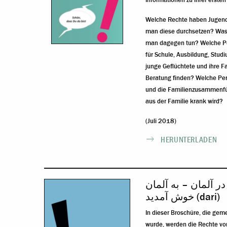
Informationen zu ihrer ersten
Welche Rechte haben Jugend
man diese durchsetzen? Was 
man dagegen tun? Welche Pe
für Schule, Ausbildung, Stu
junge Geflüchtete und ihre Fa
Beratung finden? Welche Pers
und die Familienzusammenfü
aus der Familie krank wird?
(Juli 2018)
HERUNTERLADEN
در آلمان – به آلمان
خوش آمدید (dari)
In dieser Broschüre, die gem
wurde, werden die Rechte vo