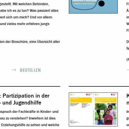
gestellt. Mit welchen Behörden,
F
be ich es zu tun? Was passiert alles
Ä
ert sich um mich? Und vor allem:
i
und vieles mehr erfahren junge
W
F
sion der Broschüre, eine
Übersicht aller
D
S
(
BESTELLEN
Partizipation in der
- und Jugendhilfe
m
nspruch der Fachkräfte in Kinder- und
I
au zu verstehen? Inwiefern ist dies
g
er Erziehungshilfe zu sehen und welche
u