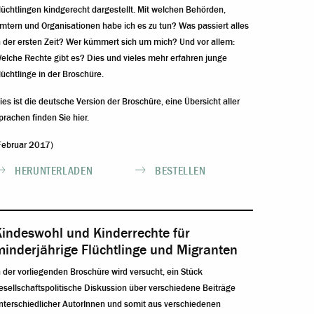
lüchtlingen kindgerecht dargestellt. Mit welchen Behörden,
mtern und Organisationen habe ich es zu tun? Was passiert alles
n der ersten Zeit? Wer kümmert sich um mich? Und vor allem:
elche Rechte gibt es? Dies und vieles mehr erfahren junge
lüchtlinge in der Broschüre.
ies ist die deutsche Version der Broschüre, eine
Übersicht aller
prachen finden Sie hier
.
Februar 2017)
HERUNTERLADEN
BESTELLEN
Kindeswohl und Kinderrechte für
inderjährige Flüchtlinge und Migranten
n der vorliegenden Broschüre wird versucht, ein Stück
esellschaftspolitische Diskussion über verschiedene Beiträge
nterschiedlicher AutorInnen und somit aus verschiedenen