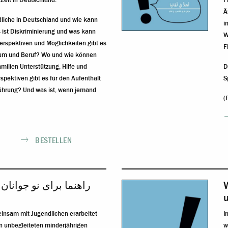
 Zeit in Deutschland:
F
Ä
liche in Deutschland und wie kann
i
ist Diskriminierung und was kann
W
rspektiven und Möglichkeiten gibt es
F
dium und Beruf? Wo und wie können
milien Unterstützung, Hilfe und
D
pektiven gibt es für den Aufenthalt
S
hrung? Und was ist, wenn jemand
(
BESTELLEN
راهنما برای نو جوانان 
einsam mit Jugendlichen erarbeitet
I
n unbegleiteten minderjährigen
w