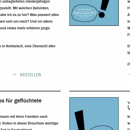
n unbegleiteten minderjährigen
w
gestellt. Mit welchen Behörden,
F
be ich es zu tun? Was passiert alles
Ä
ert sich um mich? Und vor allem:
i
und vieles mehr erfahren junge
W
F
re in Amharisch, eine
Übersicht aller
D
S
(
BESTELLEN
s für geflüchtete
ي
insam mit ihren Familien nach
I
finden in dieser Broschüre wichtige
w