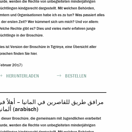
urde, werden die Rechte von unbegleiteten minderjährigen
lüchtlingen kindgerecht dargestellt. Mit welchen Behörden,
mtern und Organisationen habe ich es zu tun? Was passiert alles
n der ersten Zeit? Wer kümmert sich um mich? Und vor allem:
elche Rechte gibt es? Dies und vieles mehr erfahren junge
lüchtlinge in der Broschüre.
ies ist Version der Broschüre in Tigrinya, eine
Übersicht aller
prachen finden Sie hier
.
Februar 2017)
HERUNTERLADEN
BESTELLEN
مرافق طريق للقاصرين في المانيا – أهلاً ف
ألمانيا (arabisch)
n dieser Broschüre, die gemeinsam mit Jugendlichen erarbeitet
urde, werden die Rechte von unbegleiteten minderjährigen