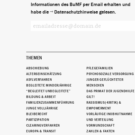
Informationen des BuMF per Email erhalten und
habe die
Datenschutzhinweise
gelesen.
THEMEN
ABSCHIEBUNG
PFLEGEFAMILIEN
ALTERSEINSCHÄTZUNG
PSYCHOSOZIALE VERSORGUNG
ASYLVERFAHREN
JUNGER GEFLÜCHTETER
BEGLEITETE MINDERJÄHRIGE
MENSCHEN
“BEGLEITET UNBEGLEITETE”
DAS PRIMAT DER JUGENDHILFE
BILDUNG & ARBEIT
GILT!
FAMILIENZUSAMMENFÜHRUNG
RASSISMUS(-KRITIK) &
JUNGE VOLLJÄHRIGE
EMPOWERMENT
BLEIBERECHT
VORLÄUFIGE INOBHUTNAHME
PARTIZIPATION
UND VERTEILUNG
CLEARINGVERFAHREN
VORMUNDSCHAFT
EUROPA & TRANSIT
ZAHLEN & FAKTEN