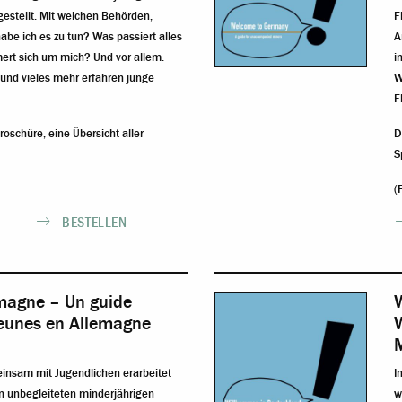
gestellt. Mit welchen Behörden,
F
be ich es zu tun? Was passiert alles
Ä
ert sich um mich? Und vor allem:
i
und vieles mehr erfahren junge
W
F
 Broschüre, eine
Übersicht aller
D
S
(
BESTELLEN
magne – Un guide
jeunes en Allemagne
W
M
einsam mit Jugendlichen erarbeitet
I
n unbegleiteten minderjährigen
w