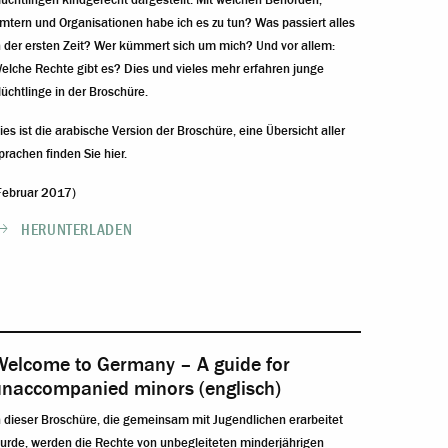
lüchtlingen kindgerecht dargestellt. Mit welchen Behörden,
mtern und Organisationen habe ich es zu tun? Was passiert alles
n der ersten Zeit? Wer kümmert sich um mich? Und vor allem:
elche Rechte gibt es? Dies und vieles mehr erfahren junge
lüchtlinge in der Broschüre.
ies ist die arabische Version der Broschüre, eine
Übersicht aller
prachen finden Sie hier
.
Februar 2017)
HERUNTERLADEN
Welcome to Germany – A guide for
unaccompanied minors (englisch)
n dieser Broschüre, die gemeinsam mit Jugendlichen erarbeitet
urde, werden die Rechte von unbegleiteten minderjährigen