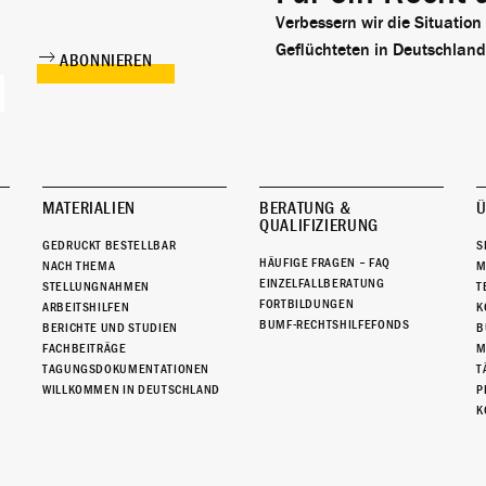
Verbessern wir die Situation
Geflüchteten in Deutschland
MATERIALIEN
BERATUNG &
Ü
QUALIFIZIERUNG
GEDRUCKT BESTELLBAR
S
HÄUFIGE FRAGEN – FAQ
NACH THEMA
M
EINZELFALLBERATUNG
STELLUNGNAHMEN
T
FORTBILDUNGEN
ARBEITSHILFEN
K
BUMF-RECHTSHILFEFONDS
BERICHTE UND STUDIEN
B
FACHBEITRÄGE
M
TAGUNGSDOKUMENTATIONEN
T
WILLKOMMEN IN DEUTSCHLAND
P
K