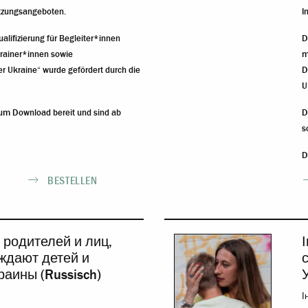
ützungsangeboten.
I
alifizierung für Begleiter*innen
D
krainer*innen sowie
m
er Ukraine“ wurde gefördert durch die
D
U
zum Download bereit und sind ab
D
s
D
BESTELLEN
родителей и лиц,
ждают детей и
раины (Russisch)
У
І