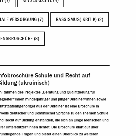
T (7)
KINDERRECHTE (4)
IALE VERSORGUNG (7)
RASSISMUS(-KRITIK) (2)
ENSBROSCHÜRE (8)
nfobroschüre Schule und Recht auf
ildung (ukrainisch)
m Rahmen des Projektes „Beratung und Qualifizierung für
egleiter*innen minderjähriger und junger Ukrainer*innen sowie
rittstaatsangehöriger aus der Ukraine“ ist eine Broschüre in
eweils deutscher und ukrainischer Sprache zu den Themen Schule
nd Recht auf Bildung enstanden, die sich an junge Menschen und
hrer Unterstützer*innen richtet. Die Broschüre klärt auf über
rundlegende Fragen und bietet einen Überblick zu weiteren