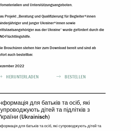
nfomaterialien und Unterstützungsangeboten.
as Projekt „Beratung und Qualifizierung für Begleiter*innen
inderjähriger und junger Ukrainer*innen sowie
rittstaatsangehöriger aus der Ukraine“ wurde gefördert durch die
NO-Flüchtlingshilfe.
ie Broschüren stehen hier zum Download bereit und sind ab
ofort auch bestellbar.
ezember 2022
HERUNTERLADEN
BESTELLEN
Інформація для батьків та осіб, які
супроводжують дітей та підлітків з
країни (Ukrainisch)
нформація для батьків та осіб, які супроводжують дітей та