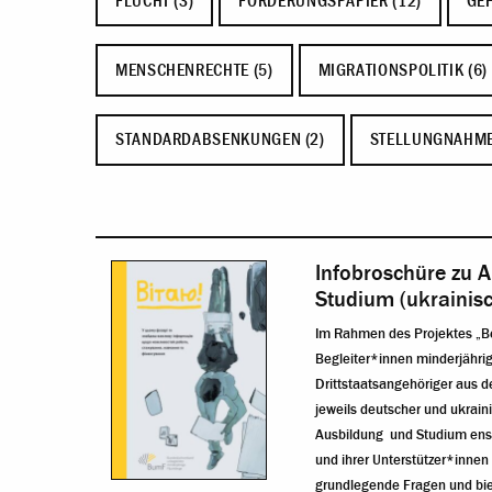
FLUCHT (3)
FORDERUNGSPAPIER (12)
GEF
MENSCHENRECHTE (5)
MIGRATIONSPOLITIK (6)
STANDARDABSENKUNGEN (2)
STELLUNGNAHME
Infobroschüre zu A
Studium (ukrainis
Im Rahmen des Projektes „Ber
Begleiter*innen minderjähri
Drittstaatsangehöriger aus de
jeweils deutscher und ukrain
Ausbildung und Studium ens
und ihrer Unterstützer*innen 
grundlegende Fragen und biet