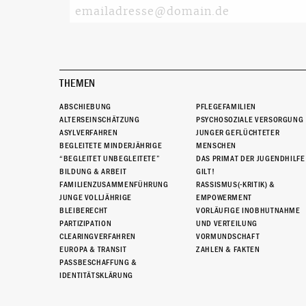
THEMEN
ABSCHIEBUNG
PFLEGEFAMILIEN
ALTERSEINSCHÄTZUNG
PSYCHOSOZIALE VERSORGUNG
ASYLVERFAHREN
JUNGER GEFLÜCHTETER
BEGLEITETE MINDERJÄHRIGE
MENSCHEN
“BEGLEITET UNBEGLEITETE”
DAS PRIMAT DER JUGENDHILFE
BILDUNG & ARBEIT
GILT!
FAMILIENZUSAMMENFÜHRUNG
RASSISMUS(-KRITIK) &
JUNGE VOLLJÄHRIGE
EMPOWERMENT
BLEIBERECHT
VORLÄUFIGE INOBHUTNAHME
PARTIZIPATION
UND VERTEILUNG
CLEARINGVERFAHREN
VORMUNDSCHAFT
EUROPA & TRANSIT
ZAHLEN & FAKTEN
PASSBESCHAFFUNG &
IDENTITÄTSKLÄRUNG