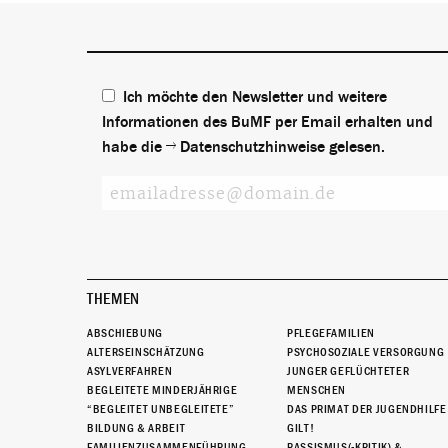
Ich möchte den Newsletter und weitere
Informationen des BuMF per Email erhalten und
habe die
Datenschutzhinweise
gelesen.
THEMEN
ABSCHIEBUNG
PFLEGEFAMILIEN
ALTERSEINSCHÄTZUNG
PSYCHOSOZIALE VERSORGUNG
ASYLVERFAHREN
JUNGER GEFLÜCHTETER
BEGLEITETE MINDERJÄHRIGE
MENSCHEN
“BEGLEITET UNBEGLEITETE”
DAS PRIMAT DER JUGENDHILFE
BILDUNG & ARBEIT
GILT!
FAMILIENZUSAMMENFÜHRUNG
RASSISMUS(-KRITIK) &