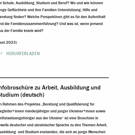
ür Schule, Ausbildung, Studium und Beruf? Wo und wie können
unge Geflüchtete und ihre Familien Unterstützung, Hilfe und
eratung finden? Welche Perspektiven gibt es für den Aufenthalt
nd die Familienzusammenführung? Und was ist, wenn jemand
us der Familie krank wird?
Juni 2023)
HERUNTERLADEN
nfobroschüre zu Arbeit, Ausbildung und
Studium (deutsch)
m Rahmen des Projektes „Beratung und Qualifizierung für
egleiter*innen minderjähriger und junger Ukrainer*innen sowie
rittstaatsangehöriger aus der Ukraine“ ist eine Broschüre in
eweils deutscher und ukrainischer Sprache zu den Themen Arbeit,
usbildung und Studium enstanden, die sich an junge Menschen