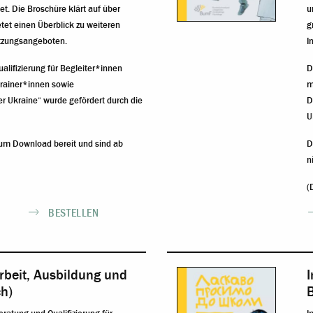
tet. Die Broschüre klärt auf über
u
et einen Überblick zu weiteren
g
ützungsangeboten.
I
alifizierung für Begleiter*innen
D
krainer*innen sowie
m
er Ukraine“ wurde gefördert durch die
D
U
zum Download bereit und sind ab
D
n
(
BESTELLEN
rbeit, Ausbildung und
I
ch)
B