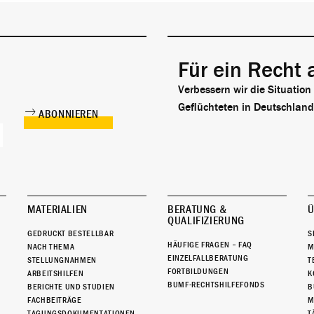
Für ein Recht 
Verbessern wir die Situation
Geflüchteten in Deutschland
MATERIALIEN
BERATUNG &
Ü
QUALIFIZIERUNG
GEDRUCKT BESTELLBAR
S
HÄUFIGE FRAGEN – FAQ
NACH THEMA
M
EINZELFALLBERATUNG
STELLUNGNAHMEN
T
FORTBILDUNGEN
ARBEITSHILFEN
K
BUMF-RECHTSHILFEFONDS
BERICHTE UND STUDIEN
B
FACHBEITRÄGE
M
TAGUNGSDOKUMENTATIONEN
T