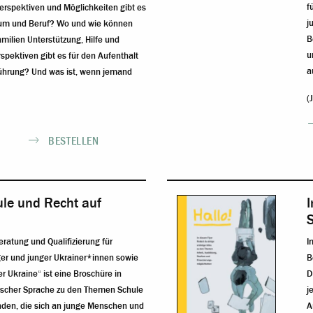
f
rspektiven und Möglichkeiten gibt es
j
dium und Beruf? Wo und wie können
B
milien Unterstützung, Hilfe und
u
pektiven gibt es für den Aufenthalt
a
hrung? Und was ist, wenn jemand
(
BESTELLEN
ule und Recht auf
I
atung und Qualifizierung für
I
ger und junger Ukrainer*innen sowie
B
r Ukraine“ ist eine Broschüre in
D
nischer Sprache zu den Themen Schule
j
nden, die sich an junge Menschen und
A