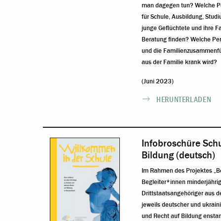
man dagegen tun? Welche Pe
für Schule, Ausbildung, Stu
junge Geflüchtete und ihre Fa
Beratung finden? Welche Pers
und die Familienzusammenfü
aus der Familie krank wird?
(Juni 2023)
HERUNTERLADEN
Infobroschüre Sch
Bildung (deutsch)
Im Rahmen des Projektes „Ber
Begleiter*innen minderjähri
Drittstaatsangehöriger aus de
jeweils deutscher und ukrai
und Recht auf Bildung ensta