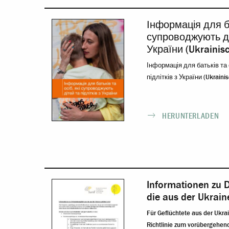
Інформація для ба
супроводжують діт
України (Ukrainis
Інформація для батьків та 
підлітків з України (Ukrainis
HERUNTERLADEN
Informationen zu D
die aus der Ukrain
Für Geflüchtete aus der Ukra
Richtlinie zum vorübergehend