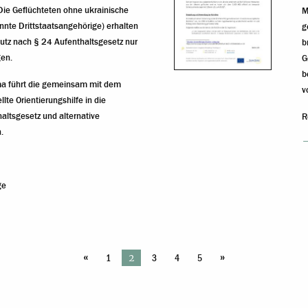
e Geflüchteten ohne ukrainische
M
nte Drittstaatsangehörige) erhalten
g
tz nach § 24 Aufenthaltsgesetz nur
b
en.
G
b
a führt die gemeinsam mit dem
v
lte Orientierungshilfe in die
altsgesetz und alternative
R
.
ge
«
»
2
1
3
4
5