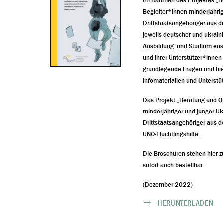
Im Rahmen des Projektes „Ber
Begleiter*innen minderjähri
Drittstaatsangehöriger aus de
jeweils deutscher und ukrain
Ausbildung und Studium ens
und ihrer Unterstützer*innen 
grundlegende Fragen und biet
Infomaterialien und Unterst
Das Projekt „Beratung und Qu
minderjähriger und junger U
Drittstaatsangehöriger aus d
UNO-Flüchtlingshilfe.
Die Broschüren stehen hier 
sofort auch bestellbar.
(Dezember 2022)
HERUNTERLADEN