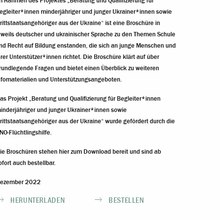
m Rahmen des Projektes „Beratung und Qualifizierung für
egleiter*innen minderjähriger und junger Ukrainer*innen sowie
rittstaatsangehöriger aus der Ukraine“ ist eine Broschüre in
eweils deutscher und ukrainischer Sprache zu den Themen Schule
nd Recht auf Bildung enstanden, die sich an junge Menschen und
hrer Unterstützer*innen richtet. Die Broschüre klärt auf über
rundlegende Fragen und bietet einen Überblick zu weiteren
nfomaterialien und Unterstützungsangeboten.
as Projekt „Beratung und Qualifizierung für Begleiter*innen
inderjähriger und junger Ukrainer*innen sowie
rittstaatsangehöriger aus der Ukraine“ wurde gefördert durch die
NO-Flüchtlingshilfe.
ie Broschüren stehen hier zum Download bereit und sind ab
ofort auch bestellbar.
ezember 2022
HERUNTERLADEN
BESTELLEN