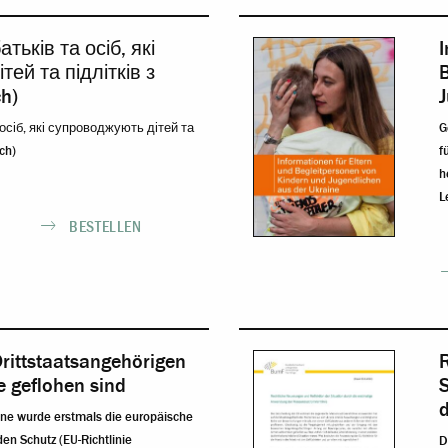
тьків та осіб, які
I
ей та підлітків з
ch)
J
осіб, які супроводжують дітей та
G
ch)
f
h
L
BESTELLEN
rittstaatsangehörigen
e geflohen sind
d
ine wurde erstmals die europäische
en Schutz (EU-Richtlinie
D