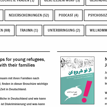
LÜCHTETE FRAUEN (1)
GESETZESENTWURF (5)
GESUNDHEI
NEUERSCHEINUNGEN (52)
PODCAST (4)
PSYCHOSOZ
N (88)
TRAUMA (1)
UNTERBRINGUNG (2)
WILLKOMM
ps for young refugees,
N
ith their families
J
J
D
insam mit ihren Familien nach
I
finden in dieser Broschüre wichtige
 Zeit in Deutschland:
W
m
liche in Deutschland und wie kann
m
ist Diskriminierung und was kann