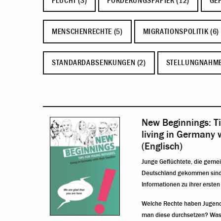
FLUCHT (3)
FORDERUNGSPAPIER (12)
GEF
MENSCHENRECHTE (5)
MIGRATIONSPOLITIK (6)
STANDARDABSENKUNGEN (2)
STELLUNGNAHME
New Beginnings: Ti
living in Germany w
(Englisch)
Junge Geflüchtete, die geme
Deutschland gekommen sind, 
Informationen zu ihrer ersten
Welche Rechte haben Jugend
man diese durchsetzen? Was 