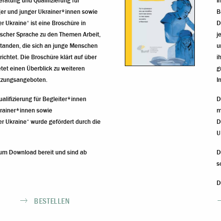
atung und Qualifizierung für
I
ger und junger Ukrainer*innen sowie
B
r Ukraine“ ist eine Broschüre in
D
ischer Sprache zu den Themen Arbeit,
j
tanden, die sich an junge Menschen
u
richtet. Die Broschüre klärt auf über
i
et einen Überblick zu weiteren
g
ützungsangeboten.
I
alifizierung für Begleiter*innen
D
krainer*innen sowie
m
er Ukraine“ wurde gefördert durch die
D
U
zum Download bereit und sind ab
D
s
D
BESTELLEN